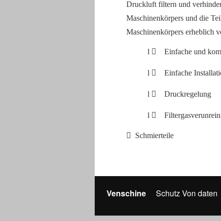
Druckluft filtern und verhind
Maschinenkörpers und die Tei
Maschinenkörpers erheblich ve
l
 Einfache und kom
l
 Einfache Installat
l
 Druckregelung
l
 Filtergasverunrei
 Schmierteile
Venschine
Schutz Von daten