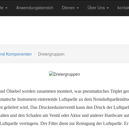
kte
Anwendungsbereich
Dienen
Über Uns
kontak
 und Komponenten
Dreiergruppen
 und Ölnebel werden zusammen montiert, was pneumatisches Triplet ge
matische Instrument eintretende Luftquelle zu dem Nennluftquellendruck
 geliefert wird. Das Druckreduzierventil kann den Druck der Luftquelle
halten und den Schaden am Ventil oder Aktor und anderer Hardware auf
ftquelle verringern. Der Filter dient zur Reinigung der Luftquelle. Er